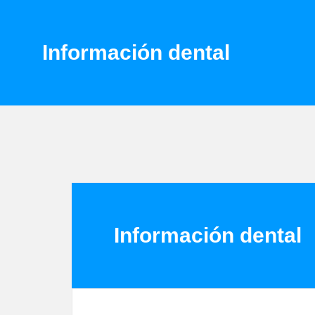
Información dental
Información dental