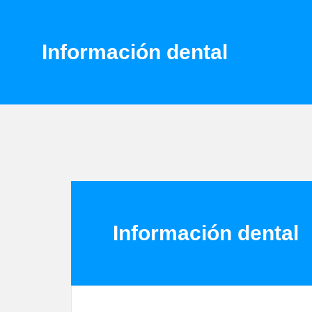
Información dental
Información dental