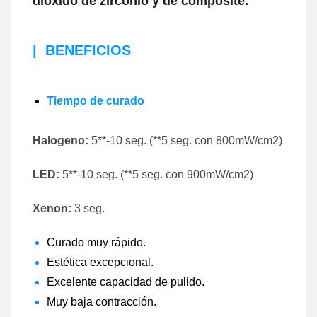
dióxido de zirconio y de composite.
|
BENEFICIOS
Tiempo de curado
Halogeno:
5**-10 seg.
(**5 seg. con 800mW/cm2)
LED:
5**-10 seg. (**5 seg. con 900mW/cm2)
Xenon:
3 seg.
Curado muy rápido.
Estética excepcional.
Excelente capacidad de pulido.
Muy baja contracción.