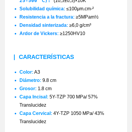
25-500 ℃):
(10,5±0,5)×10K
Solubilidad química:
≤100μm.cm-²
Resistencia a la fractura:
≥5MPam½
Densidad sinterizada:
≥6,0 g/cm³
Ardor de Vickers
:
≥1250HV10
|
CARACTERÍSTICAS
Color:
A3
Diámetro:
9.8 cm
Grosor:
1.8 cm
Capa Incisal:
5Y-TZP 700 MPa/ 57%
Translucidez
Capa Cervical:
4Y-TZP 1050 MPa/ 43
%
Translucidez