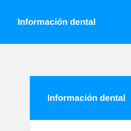
Información dental
Información dental