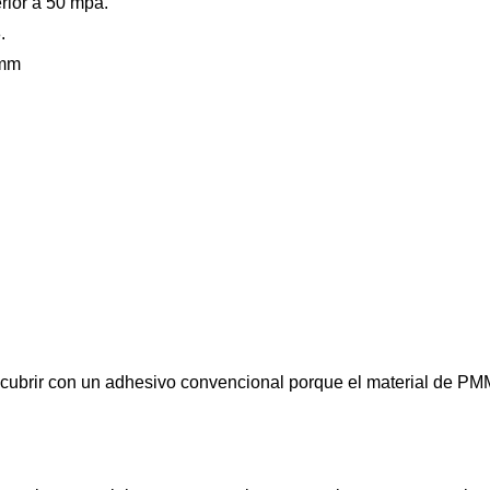
rior a 50 mpa.
.
/mm
ecubrir con un adhesivo convencional porque el material de PM