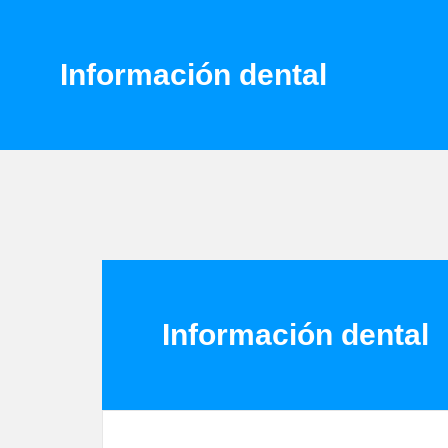
Información dental
Información dental